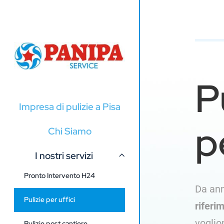
Salta
al
contenuto
P
Impresa di pulizie a Pisa
p
Chi Siamo
I nostri servizi
Pronto Intervento H24
Da ann
Pulizie per uffici
riferi
voglio
Pulizie post cantiere