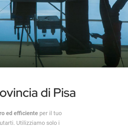
rovincia di Pisa
ro ed efficiente
per il tuo
utarti. Utilizziamo solo i