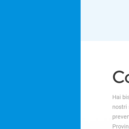
C
Hai bi
nostri
preven
Provin