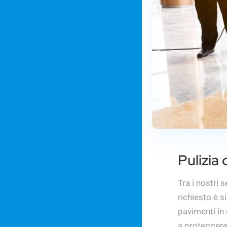
Pulizia 
Tra i nostri se
richiesto è s
pavimenti in
a proteggere