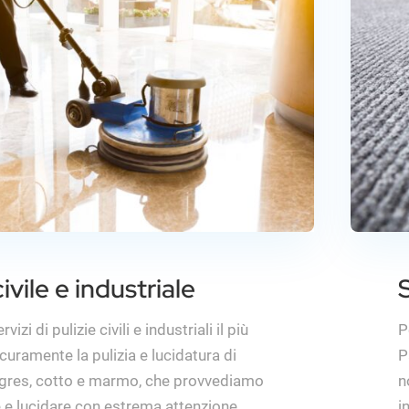
civile e industriale
rvizi di pulizie civili e industriali il più
P
icuramente la pulizia e lucidatura di
P
 gres, cotto e marmo, che provvediamo
n
 e lucidare con estrema attenzione.
i