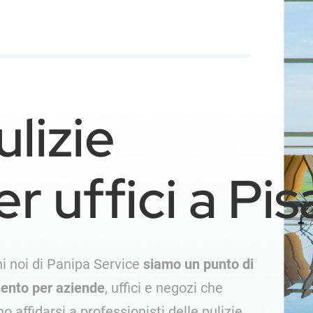
ulizie
er uffici a Pis
i noi di Panipa Service
siamo un punto di
mento per aziende
, uffici e negozi che
no affidarsi a professionisti delle pulizie